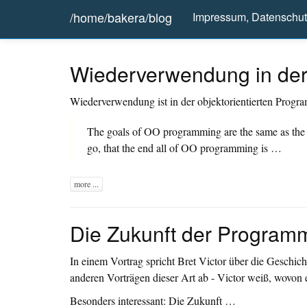
/home/bakera/blog
Impressum, Datenschu
Wiederverwendung in der
Wiederverwendung ist in der objektorientierten Progr
The goals of OO programming are the same as the g
go, that the end all of OO programming is …
more ...
Die Zukunft der Program
In einem Vortrag spricht Bret Victor über die Geschic
anderen Vorträgen dieser Art ab - Victor weiß, wovon er 
Besonders interessant: Die Zukunft …