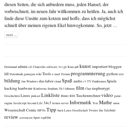
diesen Seiten, die sich anbiedern muss, jeden Hansel, der
vorbeischneit, im neuen Jahr willkommen zu heißen. Ja, auch ich
finde diese Unsitte zum kotzen und hoffe, dass ich möglichst
schnell über meinen eigenen Ekel hinwegkomme. So, jetzt …
more ...
kunst
admin
importiert
bloggen
Dortmund
ctf
Clonezilla
software
git
Kino
pdf
39c3
programmierung
ldl
Tools
python
ccc
Datenbank
gamejam
wiki
e-mail
Termin
bildung
Spaß
das-labor
audio
Spiele
fun
Windows
cloud
c't
TV
Funktionen
film
hacking
hardware
raspberrypi
Konferenz
Studium
35c3
ldlmooc
Chat
Linkliste
video
Linux
Taschenrechner
Geschichten
podcast
Bilder
RSS
game-
Informatik
Mathe
34c3
engine
JavaScript
Second Life
lernen
server
Text
mooc
Tipp
Wissenschaft
Comic
HP35s
buch
Latex
Gesellschaft
Twitter
llm
Tafelbild
review
screencast
Sport
esp8266