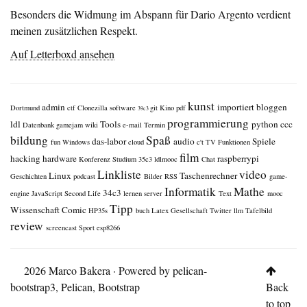
Besonders die Widmung im Abspann für Dario Argento verdient
meinen zusätzlichen Respekt.
Auf Letterboxd ansehen
kunst
admin
importiert
bloggen
Dortmund
ctf
Clonezilla
software
git
Kino
pdf
39c3
programmierung
ldl
Tools
python
ccc
Datenbank
gamejam
wiki
e-mail
Termin
bildung
Spaß
das-labor
audio
Spiele
fun
Windows
cloud
c't
TV
Funktionen
film
hacking
hardware
raspberrypi
Konferenz
Studium
35c3
ldlmooc
Chat
Linkliste
video
Linux
Taschenrechner
Geschichten
podcast
Bilder
RSS
game-
Informatik
Mathe
34c3
engine
JavaScript
Second Life
lernen
server
Text
mooc
Tipp
Wissenschaft
Comic
HP35s
buch
Latex
Gesellschaft
Twitter
llm
Tafelbild
review
screencast
Sport
esp8266
© 2026 Marco Bakera · Powered by
pelican-
bootstrap3
,
Pelican
,
Bootstrap
Back
to top