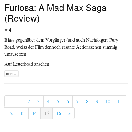
Furiosa: A Mad Max Saga
(Review)
⭐ 4
Blass gegenüber dem Vorgänger (und auch Nachfolger) Fury
Road, weiss der Film dennoch rasante Actionszenen stimmig
umzusetzen.
Auf Letterboxd ansehen
more ...
«
1
2
3
4
5
6
7
8
9
10
11
12
13
14
15
16
»