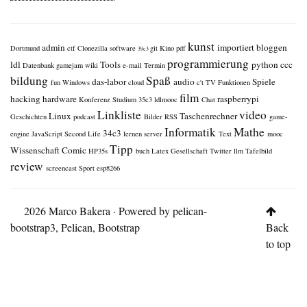
kunst
admin
importiert
bloggen
Dortmund
ctf
Clonezilla
software
git
Kino
pdf
39c3
programmierung
ldl
Tools
python
ccc
Datenbank
gamejam
wiki
e-mail
Termin
bildung
Spaß
das-labor
audio
Spiele
fun
Windows
cloud
c't
TV
Funktionen
film
hacking
hardware
raspberrypi
Konferenz
Studium
35c3
ldlmooc
Chat
Linkliste
video
Linux
Taschenrechner
Geschichten
podcast
Bilder
RSS
game-
Informatik
Mathe
34c3
engine
JavaScript
Second Life
lernen
server
Text
mooc
Tipp
Wissenschaft
Comic
HP35s
buch
Latex
Gesellschaft
Twitter
llm
Tafelbild
review
screencast
Sport
esp8266
© 2026 Marco Bakera · Powered by
pelican-
bootstrap3
,
Pelican
,
Bootstrap
Back
to top