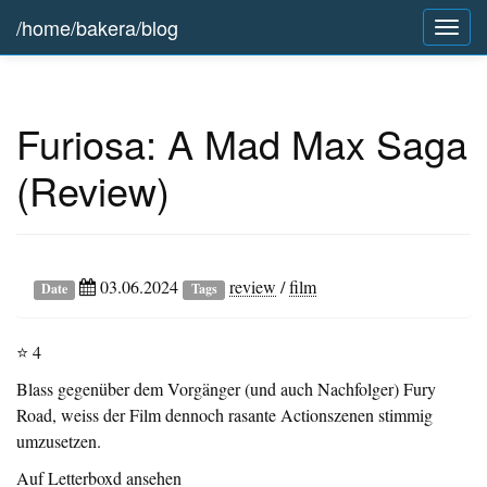
/home/bakera/blog
Togg
navig
Furiosa: A Mad Max Saga
(Review)
03.06.2024
review
/
film
Date
Tags
⭐ 4
Blass gegenüber dem Vorgänger (und auch Nachfolger) Fury
Road, weiss der Film dennoch rasante Actionszenen stimmig
umzusetzen.
Auf Letterboxd ansehen