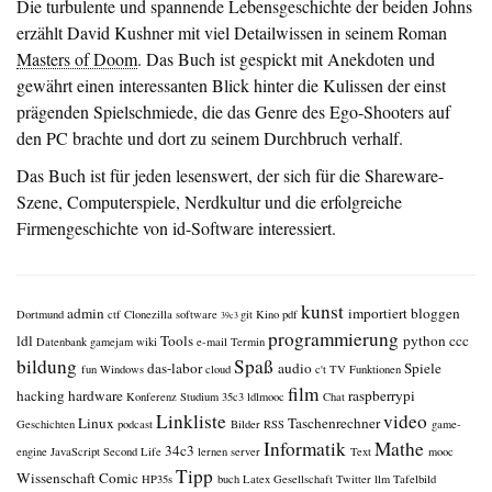
Die turbulente und spannende Lebensgeschichte der beiden Johns
erzählt David Kushner mit viel Detailwissen in seinem Roman
Masters of Doom
. Das Buch ist gespickt mit Anekdoten und
gewährt einen interessanten Blick hinter die Kulissen der einst
prägenden Spielschmiede, die das Genre des Ego-Shooters auf
den PC brachte und dort zu seinem Durchbruch verhalf.
Das Buch ist für jeden lesenswert, der sich für die Shareware-
Szene, Computerspiele, Nerdkultur und die erfolgreiche
Firmengeschichte von id-Software interessiert.
kunst
admin
importiert
bloggen
Dortmund
ctf
Clonezilla
software
git
Kino
pdf
39c3
programmierung
ldl
Tools
python
ccc
Datenbank
gamejam
wiki
e-mail
Termin
bildung
Spaß
das-labor
audio
Spiele
fun
Windows
cloud
c't
TV
Funktionen
film
hacking
hardware
raspberrypi
Konferenz
Studium
35c3
ldlmooc
Chat
Linkliste
video
Linux
Taschenrechner
Geschichten
podcast
Bilder
RSS
game-
Informatik
Mathe
34c3
engine
JavaScript
Second Life
lernen
server
Text
mooc
Tipp
Wissenschaft
Comic
HP35s
buch
Latex
Gesellschaft
Twitter
llm
Tafelbild