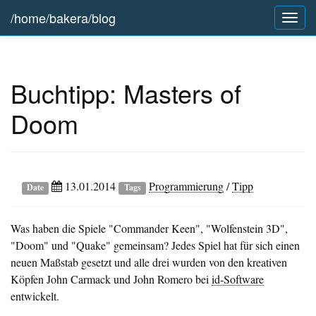
/home/bakera/blog
Togg
navig
Buchtipp: Masters of
Doom
13.01.2014
Programmierung
/
Tipp
Date
Tags
Was haben die Spiele "Commander Keen", "Wolfenstein 3D",
"Doom" und "Quake" gemeinsam? Jedes Spiel hat für sich einen
neuen Maßstab gesetzt und alle drei wurden von den kreativen
Köpfen John Carmack und John Romero bei
id-Software
entwickelt.